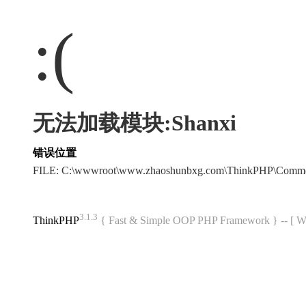
:(
无法加载模块:Shanxi
错误位置
FILE: C:\wwwroot\www.zhaoshunbxg.com\ThinkPHP\Commo
3.1.3
ThinkPHP
{ Fast & Simple OOP PHP Framework } -- 