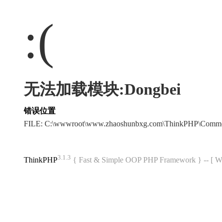
:(
无法加载模块:Dongbei
错误位置
FILE: C:\wwwroot\www.zhaoshunbxg.com\ThinkPHP\Commo
3.1.3
ThinkPHP
{ Fast & Simple OOP PHP Framework } -- 