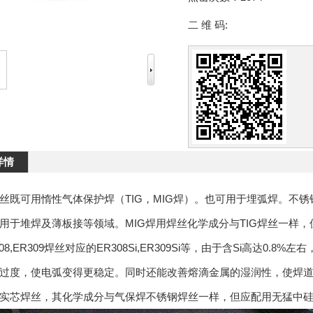
二 维 码:
详情
丝既可用惰性气体保护焊（TIG，MIG焊）。也可用于埋弧焊。不
用于堆焊及薄板接等领域。MIG焊用焊丝化学成分与TIG焊丝一样，
08,ER309焊丝对应的ER308Si,ER309Si等，由于含Si高达
过度，使电弧变得更稳定。同时还能改善熔滴金属的湿润性，使焊
实芯焊丝，其化学成分与气保焊不锈钢焊丝一样，但应配用无猛中