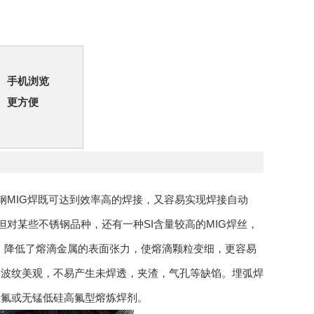
手机浏览
更方便
锈钢MIG焊既可达到效率高的焊接，又容易实现焊接自动
但对某些不锈钢品种，还有一种SI含量较高的MIG焊丝，
0.8%左右，降低了熔滴金属的表面张力，使熔滴颗粒变细，更容易
道波纹美观，不易产生未焊透，夹渣，气孔等缺馅。埋弧焊
硅氟或无锰低硅高氟型熔炼焊剂。