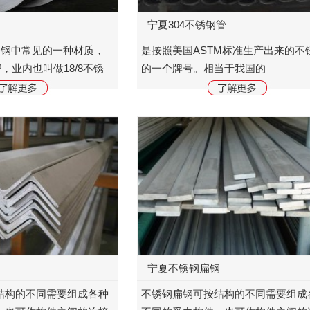
宁夏304不锈钢管
锈钢中常见的一种材质，
是按照美国ASTM标准生产出来的不
cm³，业内也叫做18/8不锈
的一个牌号。相当于我国的
℃，具有加工性能好，韧性
0Cr19Ni9(0Cr18Ni9)不锈钢管。作
使用于工业和家具装饰行
耐热钢使用广泛，食品用设备，一般
设备，原子能工业用设备...
钢
宁夏不锈钢扁钢
结构的不同需要组成各种
不锈钢扁钢可按结构的不同需要组成