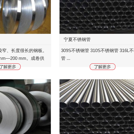
宁夏不锈钢管
较窄、长度很长的钢板。
309S不锈钢管 310S不锈钢管 316L
m—200 mm。成卷供
管 ...
度×宽度表示。按钢的品
通的带钢；按轧...