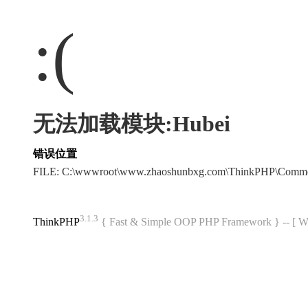
:(
无法加载模块:Hubei
错误位置
FILE: C:\wwwroot\www.zhaoshunbxg.com\ThinkPHP\Commo
3.1.3
ThinkPHP
{ Fast & Simple OOP PHP Framework } -- 