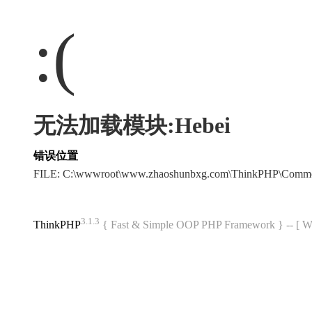
:(
无法加载模块:Hebei
错误位置
FILE: C:\wwwroot\www.zhaoshunbxg.com\ThinkPHP\Commo
3.1.3
ThinkPHP
{ Fast & Simple OOP PHP Framework } -- 