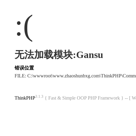
:(
无法加载模块:Gansu
错误位置
FILE: C:\wwwroot\www.zhaoshunbxg.com\ThinkPHP\Commo
3.1.3
ThinkPHP
{ Fast & Simple OOP PHP Framework } -- 